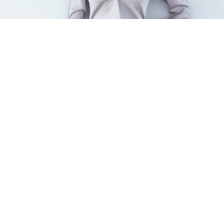
Fais des rencontres Cougar en
un temps record
Tout ce que tu as à faire, c'est de t'inscrire sur
SoCougar.com !
Discute en toute sécurité
Profite d'un site à la sécurité renforcée pour échanger
des messages, des photos et même des vidéos.
Trouve une femme mature à