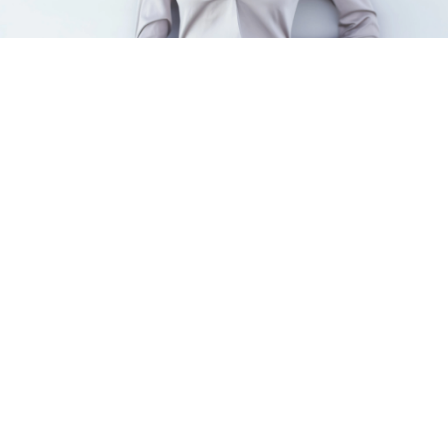
Fais des rencontres Cougar en
un temps record
Tout ce que tu as à faire, c'est de t'inscrire sur
SoCougar.com !
Discute en toute sécurité
Profite d'un site à la sécurité renforcée pour échanger
des messages, des photos et même des vidéos.
Trouve une femme mature à