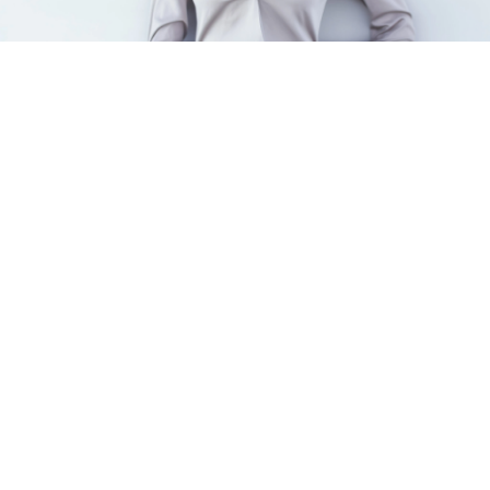
Fais des rencontres Cougar en
un temps record
Tout ce que tu as à faire, c'est de t'inscrire sur
SoCougar.com !
Discute en toute sécurité
Profite d'un site à la sécurité renforcée pour échanger
des messages, des photos et même des vidéos.
Trouve une femme mature à