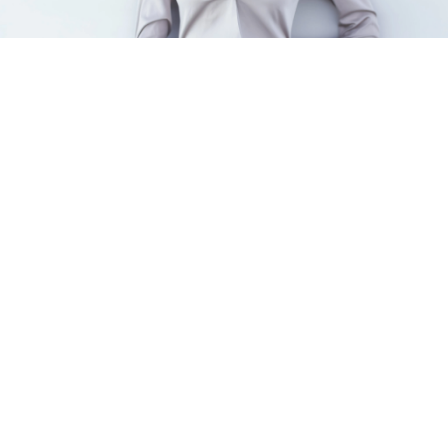
Fais des rencontres Cougar en
un temps record
Tout ce que tu as à faire, c'est de t'inscrire sur
SoCougar.com !
Discute en toute sécurité
Profite d'un site à la sécurité renforcée pour échanger
des messages, des photos et même des vidéos.
Trouve une femme mature à