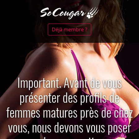
Déjà membre ?
Important. Avant de vous
présenter des profils de
femmes matures près de chez
vous, nous devons vous poser